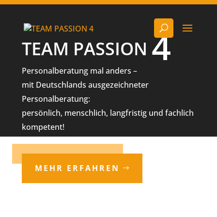
Video
Player
4
TEAM PASSION
Personalberatung mal anders –
mit Deutschlands ausgezeichneter
Personalberatung:
persönlich, menschlich, langfristig und fachlich
kompetent!
MEHR ERFAHREN
Lets write the Future…