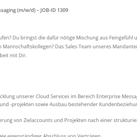
saging (m/w/d) – JOB-ID 1309
fen? Du bringst die dafür nötige Mischung aus Feingefühl u
en Mannschaftskollegen? Das Sales-Team unseres Mandanten 
it mit Dir.
icklung unserer Cloud Services im Bereich Enterprise Messa
und -projekten sowie Ausbau bestehender Kundenbeziehung
isierung von Zielaccounts und Projekten nach einer strukturi
ie eigenständiger Abschluss von Verträgen